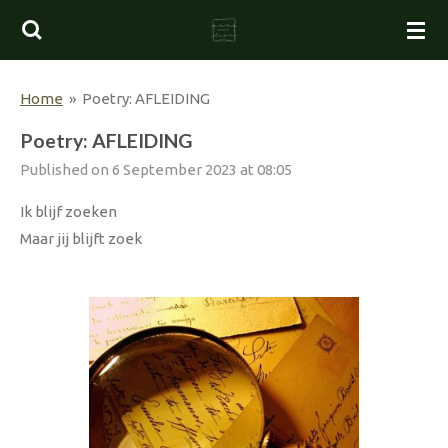
Skip
to
main
Home
»
Poetry: AFLEIDING
content
Poetry: AFLEIDING
Published on 6 September 2023 at 08:05
Ik blijf zoeken
Maar jij blijft zoek